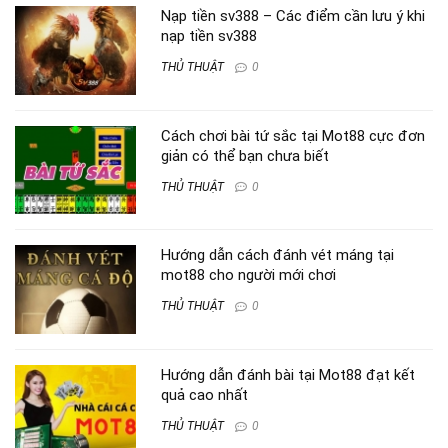
Nạp tiền sv388 – Các điểm cần lưu ý khi
nạp tiền sv388
THỦ THUẬT
0
Cách chơi bài tứ sắc tại Mot88 cực đơn
giản có thể bạn chưa biết
THỦ THUẬT
0
Hướng dẫn cách đánh vét máng tại
mot88 cho người mới chơi
THỦ THUẬT
0
Hướng dẫn đánh bài tại Mot88 đạt kết
quả cao nhất
THỦ THUẬT
0