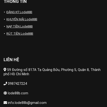
THÔNG TIN
ĐĂNG KÝ Lode88B
KHUYẾN MÃI Lode88B
NẠP TIỀN Lode88B
RÚT TIỀN Lode88B
LIÊN HỆ
59 Đường số 817A Tạ Quảng Bửu, Phường 5, Quận 8, Thành
phố Hồ Chí Minh
0987427224
lode88b.com
info.lode88b@gmail.com