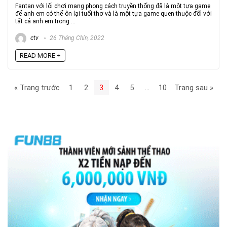
Fantan với lối chơi mang phong cách truyền thống đã là một tựa game
để anh em có thể ôn lại tuổi thơ và là một tựa game quen thuộc đối với
tất cả anh em trong ...
ctv
26 Tháng Chín, 2022
READ MORE +
« Trang trước
1
2
3
4
5
…
10
Trang sau »