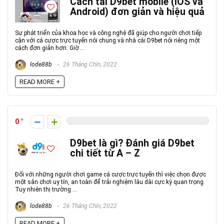
Cách tải D9bet mobile (iOS và
Android) đơn giản và hiệu quả
Sự phát triển của khoa học và công nghệ đã giúp cho người chơi tiếp
cận với cá cược trực tuyến nói chung và nhà cái D9bet nói riêng một
cách đơn giản hơn. Giờ ...
lode88b
26 Tháng Chín, 2022
READ MORE +
0
D9bet là gì? Đánh giá D9bet
chi tiết từ A – Z
Đối với những người chơi game cá cược trực tuyến thì việc chọn được
một sân chơi uy tín, an toàn để trải nghiệm lâu dài cực kỳ quan trọng.
Tuy nhiên thị trường ...
lode88b
26 Tháng Chín, 2022
READ MORE +