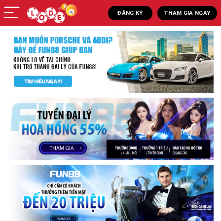
ĐĂNG KÝ
THAM GIA NGAY