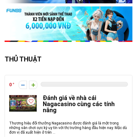
THỦ THUẬT
0
Đánh giá về nhà cái
Nagacasino cùng các tính
năng
Thương hiệu đổi thưởng Nagacasino được đánh giá là một trong
những sân chơi cực kỳ uy tín với thị trường hàng đầu hiện nay. Mặc dù
đơn vị đã xuất hiện ở trên ...