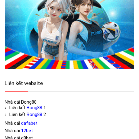
Liên kết website
Nhà cái
Bong88
Liên kết
Bong88
1
Liên kết
Bong88
2
Nhà cái
dafabet
Nhà cái
12bet
Nhà cái
d9bet