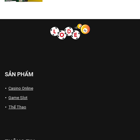
SẢN PHẨM
Casino Online
Game Slot
Thể Thao