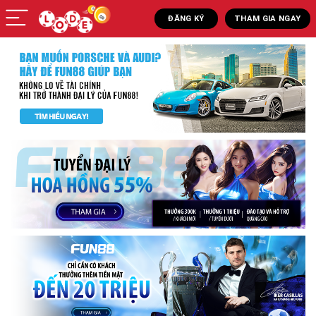
ĐĂNG KÝ
THAM GIA NGAY