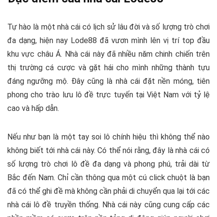
Tự hào là một nhà cái có lịch sử lâu đời và số lượng trò chơi
đa dạng, hiện nay Lode88 đã vươn mình lên vị trí top đầu
khu vực châu Á. Nhà cái này đã nhiều năm chinh chiến trên
thị trường cá cược và gặt hái cho mình những thành tựu
đáng ngưỡng mộ. Đây cũng là nhà cái đặt nền móng, tiên
phong cho trào lưu lô đề trực tuyến tại Việt Nam với tỷ lệ
cao và hấp dẫn.
Nếu như bạn là một tay soi lô chính hiệu thì không thể nào
không biết tới nhà cái này. Có thể nói rằng, đây là nhà cái có
số lượng trò chơi lô đề đa dạng và phong phú, trải dài từ
Bắc đến Nam. Chỉ cần thông qua một cú click chuột là bạn
đã có thể ghi đề mà không cần phải di chuyển qua lại tới các
nhà cái lô đề truyền thống. Nhà cái này cũng cung cấp các