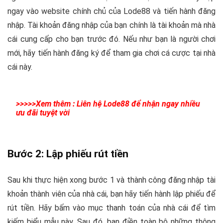
ngay vào website chính chủ của Lode88 và tiến hành đăng
nhập. Tài khoản đăng nhập của bạn chính là tài khoản mà nhà
cái cung cấp cho bạn trước đó. Nếu như bạn là người chơi
mới, hãy tiến hành đăng ký để tham gia chơi cá cược tại nhà
cái này.
>>>>>Xem thêm :
Liên hệ Lode88 để nhận ngay nhiều
ưu đãi tuyệt vời
Bước 2: Lập phiếu rút tiền
Sau khi thực hiện xong bước 1 và thành công đăng nhập tài
khoản thành viên của nhà cái, bạn hãy tiến hành lập phiếu để
rút tiền. Hãy bấm vào mục thanh toán của nhà cái để tìm
kiếm biểu mẫu này. Sau đó, bạn điền toàn bộ những thông