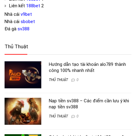
Liên kết
188bet
2
Nhà cái
v9bet
Nhà cái
sbobet
Đá gà
sv388
Thủ Thuật
Hướng dẫn tạo tài khoản alo789 thành
công 100% nhanh nhất
THỦ THUẬT
0
Nạp tiền sv388 – Các điểm cần lưu ý khi
nạp tiền sv388
THỦ THUẬT
0