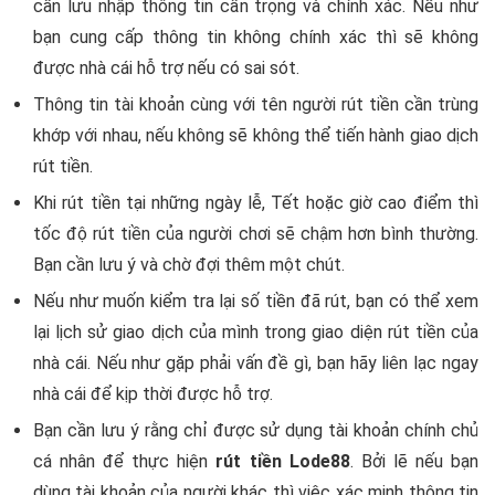
cần lưu nhập thông tin cẩn trọng và chính xác. Nếu như
bạn cung cấp thông tin không chính xác thì sẽ không
được nhà cái hỗ trợ nếu có sai sót.
Thông tin tài khoản cùng với tên người rút tiền cần trùng
khớp với nhau, nếu không sẽ không thể tiến hành giao dịch
rút tiền.
Khi rút tiền tại những ngày lễ, Tết hoặc giờ cao điểm thì
tốc độ rút tiền của người chơi sẽ chậm hơn bình thường.
Bạn cần lưu ý và chờ đợi thêm một chút.
Nếu như muốn kiểm tra lại số tiền đã rút, bạn có thể xem
lại lịch sử giao dịch của mình trong giao diện rút tiền của
nhà cái. Nếu như gặp phải vấn đề gì, bạn hãy liên lạc ngay
nhà cái để kịp thời được hỗ trợ.
Bạn cần lưu ý rằng chỉ được sử dụng tài khoản chính chủ
cá nhân để thực hiện
rút tiền Lode88
. Bởi lẽ nếu bạn
dùng tài khoản của người khác thì việc xác minh thông tin