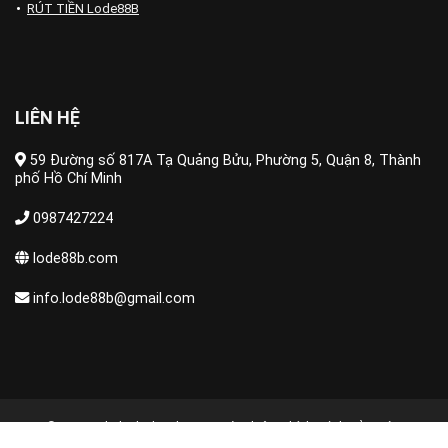
RÚT TIỀN Lode88B
LIÊN HỆ
59 Đường số 817A Tạ Quảng Bửu, Phường 5, Quận 8, Thành
phố Hồ Chí Minh
0987427224
lode88b.com
info.lode88b@gmail.com
© Copyright by lode88b.com
Giới Thiệu
|
Chính Sách Bảo Mật
|
Liên Hệ