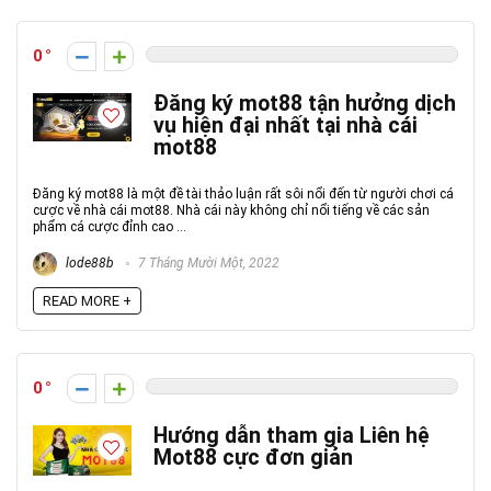
0
Đăng ký mot88 tận hưởng dịch
vụ hiện đại nhất tại nhà cái
mot88
Đăng ký mot88 là một đề tài thảo luận rất sôi nổi đến từ người chơi cá
cược về nhà cái mot88. Nhà cái này không chỉ nổi tiếng về các sản
phẩm cá cược đỉnh cao ...
lode88b
7 Tháng Mười Một, 2022
READ MORE +
0
Hướng dẫn tham gia Liên hệ
Mot88 cực đơn giản