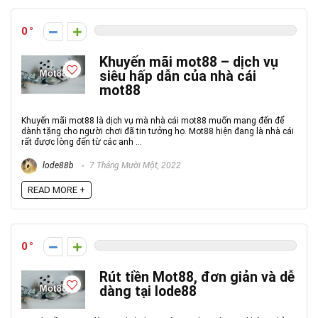
0
Khuyến mãi mot88 – dịch vụ
siêu hấp dẫn của nhà cái
mot88
Khuyến mãi mot88 là dịch vụ mà nhà cái mot88 muốn mang đến để
dành tặng cho người chơi đã tin tưởng họ. Mot88 hiện đang là nhà cái
rất được lòng đến từ các anh ...
lode88b
7 Tháng Mười Một, 2022
READ MORE +
0
Rút tiền Mot88, đơn giản và dễ
dàng tại lode88