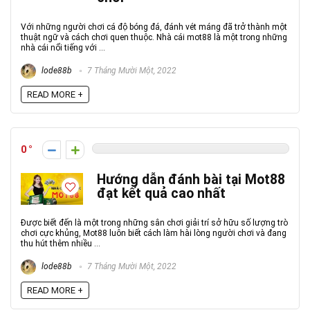
Với những người chơi cá độ bóng đá, đánh vét máng đã trở thành một
thuật ngữ và cách chơi quen thuộc. Nhà cái mot88 là một trong những
nhà cái nổi tiếng với ...
lode88b
7 Tháng Mười Một, 2022
READ MORE +
0
Hướng dẫn đánh bài tại Mot88
đạt kết quả cao nhất
Được biết đến là một trong những sân chơi giải trí sở hữu số lượng trò
chơi cực khủng, Mot88 luôn biết cách làm hài lòng người chơi và đang
thu hút thêm nhiều ...
lode88b
7 Tháng Mười Một, 2022
READ MORE +