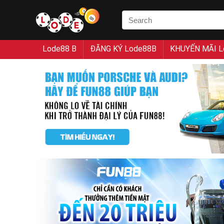
Lode88 B
ĐĂNG KÝ Lode88B
KHUYẾN MÃI L