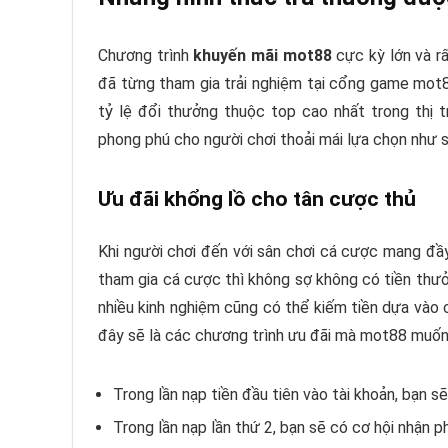
Chương trình
khuyến mãi mot88
cực kỳ lớn và rấ
đã từng tham gia trải nghiệm tại cổng game mot8
tỷ lệ đổi thưởng thuộc top cao nhất trong thị
phong phú cho người chơi thoải mái lựa chọn như s
Ưu đãi khổng lồ cho tân cược thủ
Khi người chơi đến với sân chơi cá cược mang đầ
tham gia cá cược thì không sợ không có tiền thưở
nhiều kinh nghiệm cũng có thể kiếm tiền dựa vào
đây sẽ là các chương trình ưu đãi mà mot88 muốn
Trong lần nạp tiền đầu tiên vào tài khoản, bạn s
Trong lần nạp lần thứ 2, bạn sẽ có cơ hội nhận ph