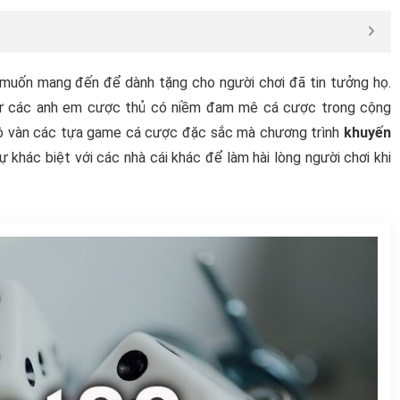
 muốn mang đến để dành tặng cho người chơi đã tin tưởng họ.
 từ các anh em cược thủ có niềm đam mê cá cược trong cộng
vô vàn các tựa game cá cược đặc sắc mà chương trình
khuyến
 khác biệt với các nhà cái khác để làm hài lòng người chơi khi