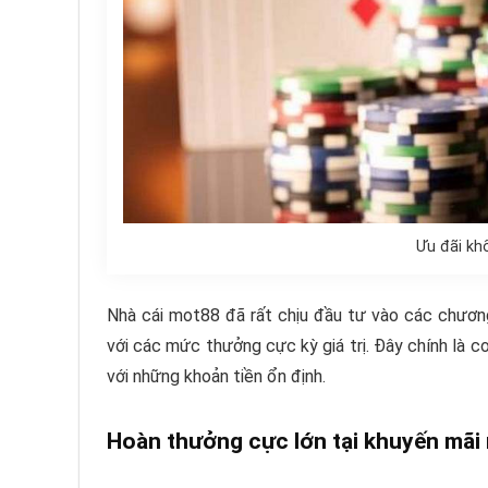
Ưu đãi kh
Nhà cái mot88 đã rất chịu đầu tư vào các chươn
với các mức thưởng cực kỳ giá trị. Đây chính là c
với những khoản tiền ổn định.
Hoàn thưởng cực lớn tại khuyến mãi