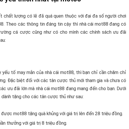
t chất lượng có lẽ đã quá quen thuộc với đại đa số người chơi
8. Theo các thông tin đáng tin cậy thì nhà cái mot88 đang có
 trường cá cược cũng như có cho mình các chính sách ưu đãi
au:
y yếu tố may mắn của nhà cái mot88, thì bạn chỉ cần chăm chỉ
ng. Đặc biệt đối với các tân cược thủ mới tham gia và chưa có
 các ưu đãi lớn mà nhà cái mot88 đang mang đến cho bạn. Dưới
 dành tặng cho các tân cược thủ như sau:
ẽ được mot88 tặng quà khủng với giá trị lên đến 28 triệu đồng.
ần thưởng với giá trị 8 triệu đồng.