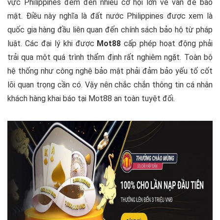
vực Philippines đem đến nhiều cơ hội lớn về vấn đề bảo
mật. Điều này nghĩa là đất nước Philippines được xem là
quốc gia hàng đầu liên quan đến chính sách bảo hộ từ pháp
luật. Các đại lý khi được
Mot88
cấp phép hoạt động phải
trải qua một quá trình thẩm định rất nghiêm ngặt. Toàn bộ
hệ thống như công nghệ bảo mật phải đảm bảo yếu tố cốt
lõi quan trọng cần có. Vậy nên chắc chắn thông tin cá nhân
khách hàng khai báo tại Mot88 an toàn tuyệt đối.