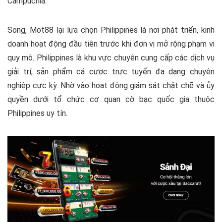
Campuchia.
Song, Mot88 lại lựa chọn Philippines là nơi phát triển, kinh
doanh hoạt động đầu tiên trước khi đơn vị mở rộng phạm vi
quy mô. Philippines là khu vực chuyên cung cấp các dịch vụ
giải trí, sản phẩm cá cược trực tuyến đa dạng chuyên
nghiệp cực kỳ. Nhờ vào hoạt động giám sát chặt chẽ và ủy
quyền dưới tổ chức cơ quan cờ bạc quốc gia thuộc
Philippines uy tín.