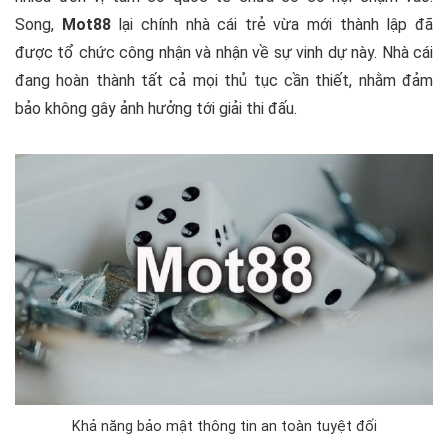
Song,
Mot88
lại chính nhà cái trẻ vừa mới thành lập đã
được tổ chức công nhận và nhận về sự vinh dự này. Nhà cái
đang hoàn thành tất cả mọi thủ tục cần thiết, nhằm đảm
bảo không gây ảnh hưởng tới giải thi đấu.
Khả năng bảo mật thông tin an toàn tuyệt đối