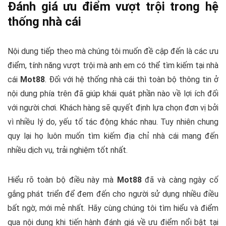
Đánh giá ưu điểm vượt trội trong hệ
thống nhà cái
Nội dung tiếp theo mà chúng tôi muốn đề cập đến là các ưu
điểm, tính năng vượt trội mà anh em có thể tìm kiếm tại nhà
cái
Mot88
. Đối với hệ thống nhà cái thì toàn bộ thông tin ở
nội dung phía trên đã giúp khái quát phần nào về lợi ích đối
với người chơi. Khách hàng sẽ quyết định lựa chọn đơn vị bởi
vì nhiều lý do, yếu tố tác động khác nhau. Tuy nhiên chung
quy lại họ luôn muốn tìm kiếm địa chỉ nhà cái mang đến
nhiều dịch vụ, trải nghiệm tốt nhất.
Hiểu rõ toàn bộ điều này mà
Mot88
đã và càng ngày cố
gắng phát triển để đem đến cho người sử dụng nhiều điều
bất ngờ, mới mẻ nhất. Hãy cùng chúng tôi tìm hiểu và điểm
qua nội dung khi tiến hành đánh giá về ưu điểm nổi bật tại