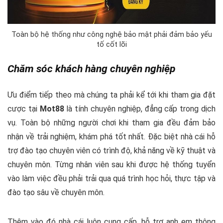
Toàn bộ hệ thống như công nghệ bảo mật phải đảm bảo yếu
tố cốt lõi
Chăm sóc khách hàng chuyên nghiệp
Ưu điểm tiếp theo mà chúng ta phải kể tới khi tham gia đặt
cược tại
Mot88
là tính chuyên nghiệp, đẳng cấp trong dịch
vụ. Toàn bộ những người chơi khi tham gia đều đảm bảo
nhận về trải nghiệm, khám phá tốt nhất. Đặc biệt nhà cái hỗ
trợ đào tạo chuyên viên có trình độ, khả năng về kỹ thuật và
chuyên môn. Từng nhân viên sau khi được hệ thống tuyển
vào làm việc đều phải trải qua quá trình học hỏi, thực tập và
đào tạo sâu về chuyên môn.
Thêm vào đó nhà cái luôn cung cấp, hỗ trợ anh em thông