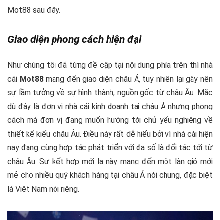
Mot88 sau đây.
Giao diện phong cách hiện đại
Như chúng tôi đã từng đề cập tại nội dung phía trên thì nhà
cái
Mot88
mang đến giao diện châu Á, tuy nhiên lại gây nên
sự lầm tưởng về sự hình thành, nguồn gốc từ châu Âu. Mặc
dù đây là đơn vị nhà cái kinh doanh tại châu Á nhưng phong
cách mà đơn vị đang muốn hướng tới chủ yếu nghiêng về
thiết kế kiểu châu Âu. Điều này rất dễ hiểu bởi vì nhà cái hiện
nay đang cùng hợp tác phát triển với đa số là đối tác tới từ
châu Âu. Sự kết hợp mới lạ này mang đến một làn gió mới
mẻ cho nhiều quý khách hàng tại châu Á nói chung, đặc biệt
là Việt Nam nói riêng.