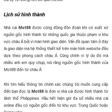
Lịch sử hình thành
Nhà cái
Mot88
được cộng đồng đồn đoán khi có xuất xứ
nguồn gốc hình thành từ những quốc gia thuộc phạm vi khu
vực châu Á bởi vì màn hình giao diện. Vấn đề quan tâm ở đây
là giao diện mà hệ thống thiết kế trên màn hình website đều
dựa theo phong cách châu Á. Cũng chính vì lý do đó mà
nhiều anh em quy chụp, nói rằng nguồn gốc hình thành của
Mot88 đến từ châu Á.
Khi tìm hiểu thông tin chính xác chúng tôi muốn cung cấp
đến bạn đọc là
Mot88
là đơn vị nhà cái được hình thành từ
lãnh thổ Philippines. Hầu hết hiện giờ đa số nhiều nhà cái
online đều có nguồn gốc đến từ khu vực Trung Quốc hoặc