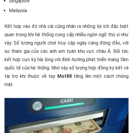
Singapore
Malaysia
Kết hợp vào đó nhà cái cũng nhận ra những lợi ích đặc biệt
quan trọng khi hệ thống cung cấp nhiều ngôn ngữ thú vị như
vậy. Số lượng người chơi truy cập ngày càng đông đảo, với
sự tham gia của các anh em toàn khu vực châu Á. Đối tác
kết hợp cực kỳ hài lòng với định hướng phát triển mang tầm
quốc tế của hệ thống. Nhờ vậy số lượng hợp đồng ký kết và
tài trợ khi thuộc về tay
Mot88
tăng lên một cách chóng
mặt.