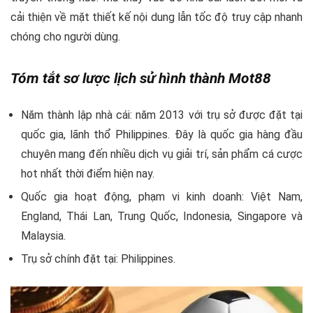
cải thiện về mặt thiết kế nội dung lẫn tốc độ truy cập nhanh
chóng cho người dùng.
Tóm tắt sơ lược lịch sử hình thành Mot88
Năm thành lập nhà cái: năm 2013 với trụ sở được đặt tại
quốc gia, lãnh thổ Philippines. Đây là quốc gia hàng đầu
chuyên mang đến nhiều dịch vụ giải trí, sản phẩm cá cược
hot nhất thời điểm hiện nay.
Quốc gia hoạt động, phạm vi kinh doanh: Việt Nam,
England, Thái Lan, Trung Quốc, Indonesia, Singapore và
Malaysia.
Trụ sở chính đặt tại: Philippines.