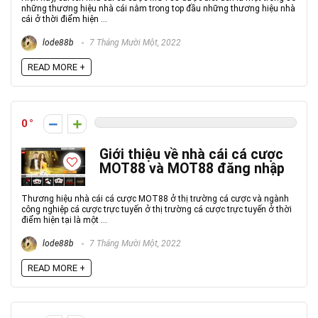
những thương hiệu nhà cái nằm trong top đầu những thương hiệu nhà
cái ở thời điểm hiện ...
lode88b
7 Tháng Mười Một, 2022
READ MORE +
0
Giới thiệu về nhà cái cá cược
MOT88 và MOT88 đăng nhập
Thương hiệu nhà cái cá cược MOT88 ở thị trường cá cược và ngành
công nghiệp cá cược trực tuyến ở thị trường cá cược trực tuyến ở thời
điểm hiện tại là một ...
lode88b
7 Tháng Mười Một, 2022
READ MORE +