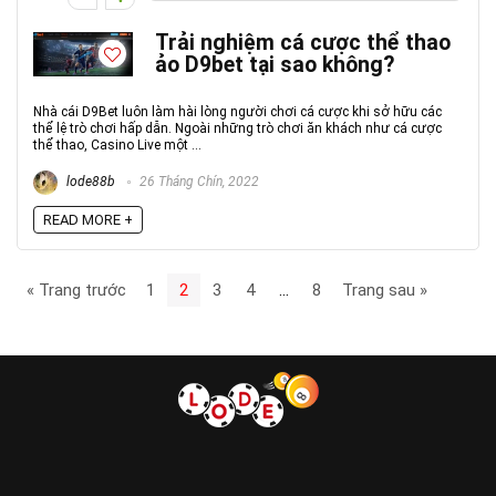
Trải nghiệm cá cược thể thao
ảo D9bet tại sao không?
Nhà cái D9Bet luôn làm hài lòng người chơi cá cược khi sở hữu các
thể lệ trò chơi hấp dẫn. Ngoài những trò chơi ăn khách như cá cược
thể thao, Casino Live một ...
lode88b
26 Tháng Chín, 2022
READ MORE +
« Trang trước
1
2
3
4
…
8
Trang sau »