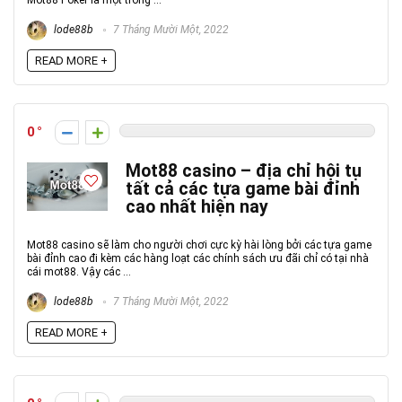
Mot88 Poker là một trong ...
lode88b
7 Tháng Mười Một, 2022
READ MORE +
0
Mot88 casino – địa chỉ hội tụ
tất cả các tựa game bài đỉnh
cao nhất hiện nay
Mot88 casino sẽ làm cho người chơi cực kỳ hài lòng bởi các tựa game
bài đỉnh cao đi kèm các hàng loạt các chính sách ưu đãi chỉ có tại nhà
cái mot88. Vậy các ...
lode88b
7 Tháng Mười Một, 2022
READ MORE +