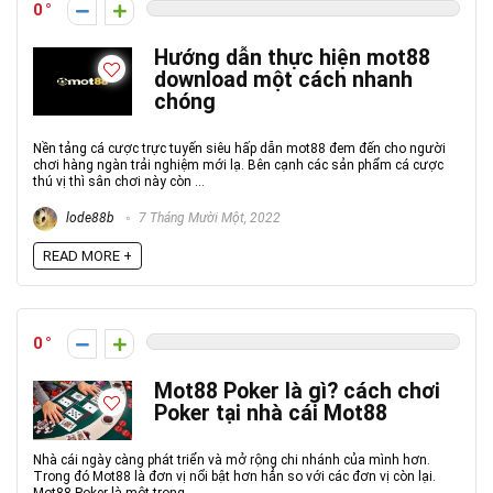
0
Hướng dẫn thực hiện mot88
download một cách nhanh
chóng
Nền tảng cá cược trực tuyến siêu hấp dẫn mot88 đem đến cho người
chơi hàng ngàn trải nghiệm mới lạ. Bên cạnh các sản phẩm cá cược
thú vị thì sân chơi này còn ...
lode88b
7 Tháng Mười Một, 2022
READ MORE +
0
Mot88 Poker là gì? cách chơi
Poker tại nhà cái Mot88
Nhà cái ngày càng phát triển và mở rộng chi nhánh của mình hơn.
Trong đó Mot88 là đơn vị nổi bật hơn hẳn so với các đơn vị còn lại.