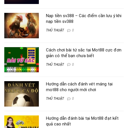
Nạp tiền sv388 – Các điểm cần lưu ý khi
nạp tiền sv388
THỦ THUẬT
0
Cách chơi bài tứ sắc tại Mot88 cực đơn
giản có thể bạn chưa biết
THỦ THUẬT
0
Hướng dẫn cách đánh vét máng tại
mot88 cho người mới chơi
THỦ THUẬT
0
Hướng dẫn đánh bài tại Mot88 đạt kết
quả cao nhất