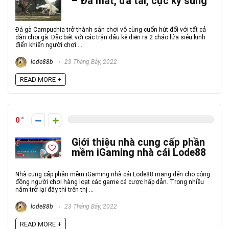
– Đã mắt, đã tai, cực kỳ sung
Đá gà Campuchia trở thành sân chơi vô cùng cuốn hút đối với tất cả
dân chọi gà. Đặc biệt với các trận đấu kê diễn ra 2 chảo lửa siêu kinh
điển khiến người chơi ...
lode88b
23 Tháng Bảy, 2022
READ MORE +
0
Giới thiệu nhà cung cấp phần
mềm iGaming nhà cái Lode88
Nhà cung cấp phần mềm iGaming nhà cái Lode88 mang đến cho cộng
đồng người chơi hàng loạt các game cá cược hấp dẫn. Trong nhiều
năm trở lại đây thì trên thị ...
lode88b
23 Tháng Bảy, 2022
READ MORE +