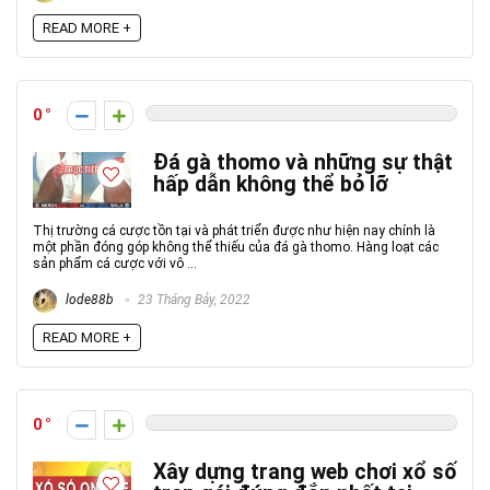
READ MORE +
0
Đá gà thomo và những sự thật
hấp dẫn không thể bỏ lỡ
Thị trường cá cược tồn tại và phát triển được như hiện nay chính là
một phần đóng góp không thể thiếu của đá gà thomo. Hàng loạt các
sản phẩm cá cược với vô ...
lode88b
23 Tháng Bảy, 2022
READ MORE +
0
Xây dựng trang web chơi xổ số