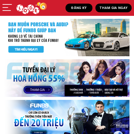
ĐĂNG KÝ
THAM GIA NGAY