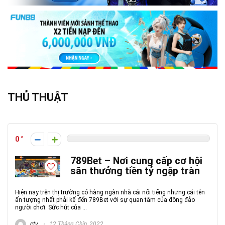
THỦ THUẬT
0
789Bet – Nơi cung cấp cơ hội
săn thưởng tiền tỷ ngập tràn
Hiện nay trên thị trường có hàng ngàn nhà cái nổi tiếng nhưng cái tên
ấn tượng nhất phải kể đến 789Bet với sự quan tâm của đông đảo
người chơi. Sức hút của ...
ctv
12 Tháng Chín, 2022