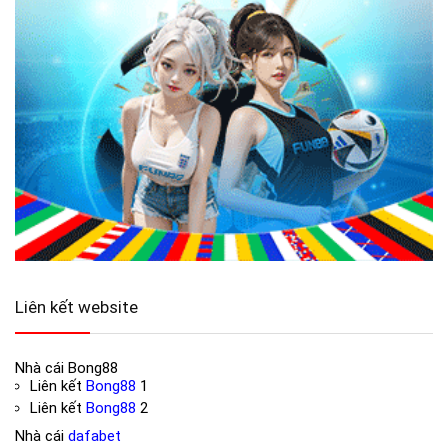
Liên kết website
Nhà cái
Bong88
Liên kết
Bong88
1
Liên kết
Bong88
2
Nhà cái
dafabet