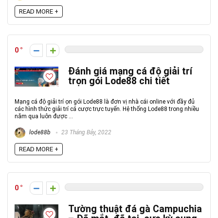
READ MORE +
0
Đánh giá mạng cá độ giải trí
trọn gói Lode88 chi tiết
Mạng cá độ giải trí ọn gói Lode88 là đơn vị nhà cái online với đầy đủ
các hình thức giải trí cá cược trực tuyến. Hệ thống Lode88 trong nhiều
năm qua luôn được ...
lode88b
23 Tháng Bảy, 2022
READ MORE +
0
Tường thuật đá gà Campuchia