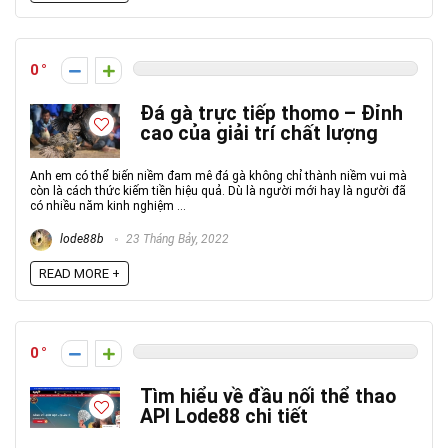
0
Đá gà trực tiếp thomo – Đỉnh
cao của giải trí chất lượng
Anh em có thể biến niềm đam mê đá gà không chỉ thành niềm vui mà
còn là cách thức kiếm tiền hiệu quả. Dù là người mới hay là người đã
có nhiều năm kinh nghiệm ...
lode88b
23 Tháng Bảy, 2022
READ MORE +
0
Tìm hiểu về đầu nối thể thao
API Lode88 chi tiết