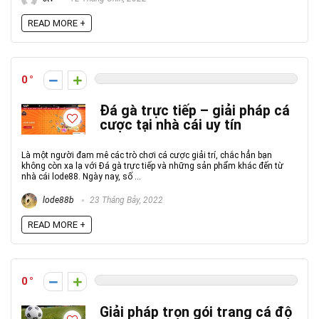
READ MORE +
0
Đá gà trực tiếp – giải pháp cá
cược tại nhà cái uy tín
Là một người đam mê các trò chơi cá cược giải trí, chắc hẳn bạn
không còn xa lạ với Đá gà trực tiếp và những sản phẩm khác đến từ
nhà cái lode88. Ngày nay, số ...
lode88b
23 Tháng Bảy, 2022
READ MORE +
0
Giải pháp trọn gói trang cá độ