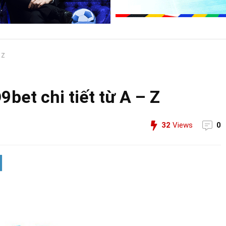
 Z
9bet chi tiết từ A – Z
32
Views
0