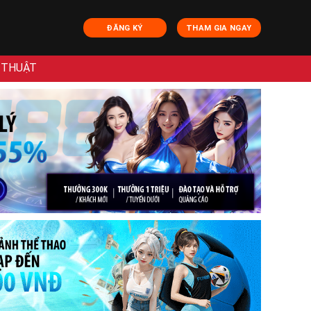
ĐĂNG KÝ
THAM GIA NGAY
 THUẬT