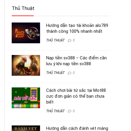
Thủ Thuật
Hướng dẫn tạo tài khoản alo789
thành công 100% nhanh nhất
THỦ THUẬT
0
Nạp tiền sv388 – Các điểm cần
lưu ý khi nạp tiền sv388
THỦ THUẬT
0
Cách chơi bài tứ sắc tại Mot88
cực đơn giản có thể bạn chưa
biết
THỦ THUẬT
0
Hướng dẫn cách đánh vét máng