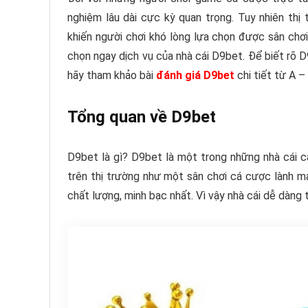
nghiệm lâu dài cực kỳ quan trọng. Tuy nhiên thị
khiến người chơi khó lòng lựa chọn được sân chơ
chọn ngay dịch vụ của nhà cái D9bet. Để biết rõ 
hãy tham khảo bài
đánh giá D9bet
chi tiết từ A –
Tổng quan về D9bet
D9bet là gì? D9bet là một trong những nhà cái c
trên thị trường như một sân chơi cá cược lành 
chất lượng, minh bạc nhất. Vì vậy nhà cái dễ dàng 