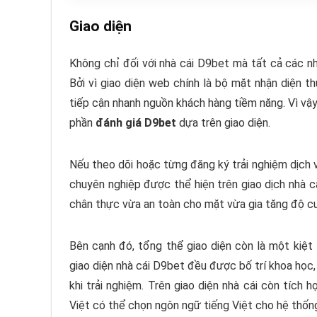
Giao diện
Không chỉ đối với nhà cái D9bet mà tất cả các n
Bởi vì giao diện web chính là bộ mặt nhận diện t
tiếp cận nhanh nguồn khách hàng tiềm năng. Vì vậy
phần
đánh giá D9bet
dựa trên giao diện.
Nếu theo dõi hoặc từng đăng ký trải nghiệm dịch 
chuyên nghiệp được thể hiện trên giao dịch nhà c
chân thực vừa an toàn cho mặt vừa gia tăng độ cuố
Bên cạnh đó, tổng thể giao diện còn là một kiệt 
giao diện nhà cái D9bet đều được bố trí khoa học,
khi trải nghiệm. Trên giao diện nhà cái còn tích 
Việt có thể chọn ngôn ngữ tiếng Việt cho hệ thống