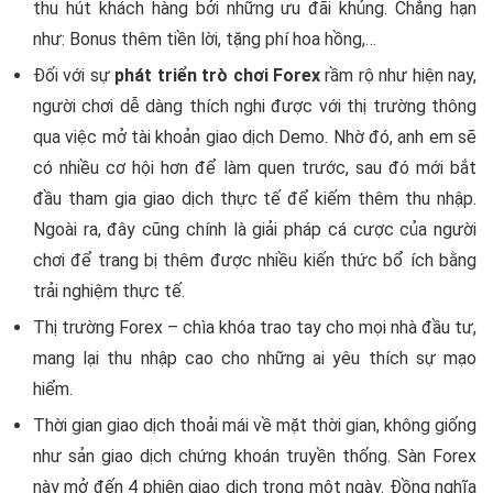
thu hút khách hàng bởi những ưu đãi khủng. Chẳng hạn
như: Bonus thêm tiền lời, tặng phí hoa hồng,…
Đối với sự
phát triển trò chơi Forex
rầm rộ như hiện nay,
người chơi dễ dàng thích nghi được với thị trường thông
qua việc mở tài khoản giao dịch Demo. Nhờ đó, anh em sẽ
có nhiều cơ hội hơn để làm quen trước, sau đó mới bắt
đầu tham gia giao dịch thực tế để kiếm thêm thu nhập.
Ngoài ra, đây cũng chính là giải pháp cá cược của người
chơi để trang bị thêm được nhiều kiến thức bổ ích bằng
trải nghiệm thực tế.
Thị trường Forex – chìa khóa trao tay cho mọi nhà đầu tư,
mang lại thu nhập cao cho những ai yêu thích sự mạo
hiểm.
Thời gian giao dịch thoải mái về mặt thời gian, không giống
như sản giao dịch chứng khoán truyền thống. Sàn Forex
này mở đến 4 phiên giao dịch trong một ngày. Đồng nghĩa