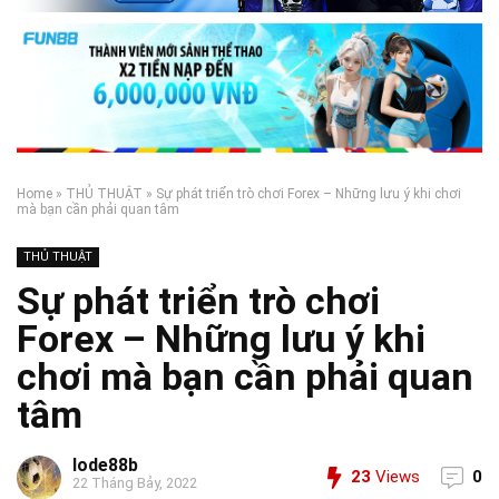
Home
»
THỦ THUẬT
»
Sự phát triển trò chơi Forex – Những lưu ý khi chơi
mà bạn cần phải quan tâm
THỦ THUẬT
Sự phát triển trò chơi
Forex – Những lưu ý khi
chơi mà bạn cần phải quan
tâm
lode88b
23
Views
0
22 Tháng Bảy, 2022