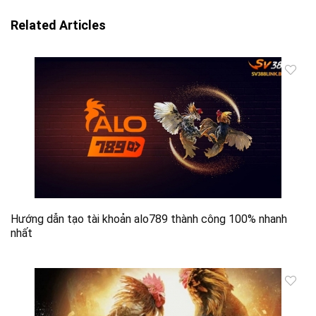
Related Articles
Hướng dẫn tạo tài khoản alo789 thành công 100% nhanh
nhất