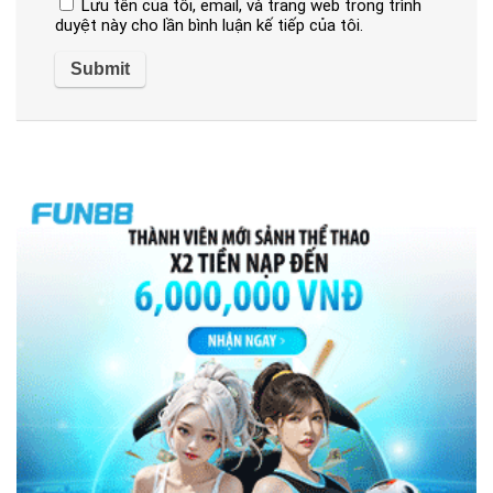
Lưu tên của tôi, email, và trang web trong trình
duyệt này cho lần bình luận kế tiếp của tôi.