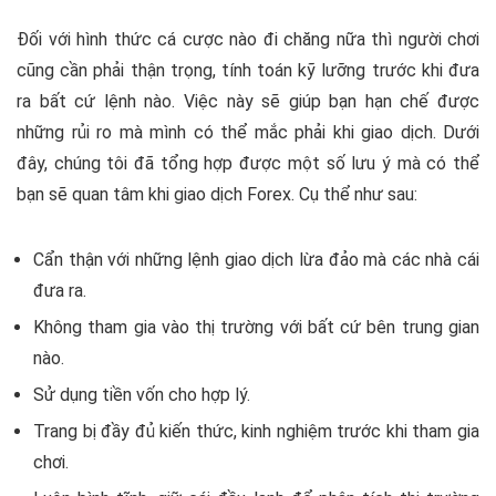
Đối với hình thức cá cược nào đi chăng nữa thì người chơi
cũng cần phải thận trọng, tính toán kỹ lưỡng trước khi đưa
ra bất cứ lệnh nào. Việc này sẽ giúp bạn hạn chế được
những rủi ro mà mình có thể mắc phải khi giao dịch. Dưới
đây, chúng tôi đã tổng hợp được một số lưu ý mà có thể
bạn sẽ quan tâm khi giao dịch Forex. Cụ thể như sau:
Cẩn thận với những lệnh giao dịch lừa đảo mà các nhà cái
đưa ra.
Không tham gia vào thị trường với bất cứ bên trung gian
nào.
Sử dụng tiền vốn cho hợp lý.
Trang bị đầy đủ kiến thức, kinh nghiệm trước khi tham gia
chơi.