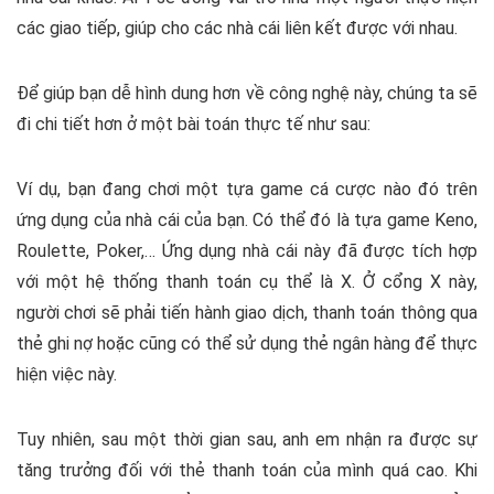
các giao tiếp, giúp cho các nhà cái liên kết được với nhau.
Để giúp bạn dễ hình dung hơn về công nghệ này, chúng ta sẽ
đi chi tiết hơn ở một bài toán thực tế như sau:
Ví dụ, bạn đang chơi một tựa game cá cược nào đó trên
ứng dụng của nhà cái của bạn. Có thể đó là tựa game Keno,
Roulette, Poker,… Ứng dụng nhà cái này đã được tích hợp
với một hệ thống thanh toán cụ thể là X. Ở cổng X này,
người chơi sẽ phải tiến hành giao dịch, thanh toán thông qua
thẻ ghi nợ hoặc cũng có thể sử dụng thẻ ngân hàng để thực
hiện việc này.
Tuy nhiên, sau một thời gian sau, anh em nhận ra được sự
tăng trưởng đối với thẻ thanh toán của mình quá cao. Khi