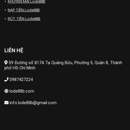
KHUYẾN MÃI Lode88B
NẠP TIỀN Lode88B
RÚT TIỀN Lode88B
LIÊN HỆ
59 Đường số 817A Tạ Quảng Bửu, Phường 5, Quận 8, Thành
phố Hồ Chí Minh
0987427224
lode88b.com
info.lode88b@gmail.com