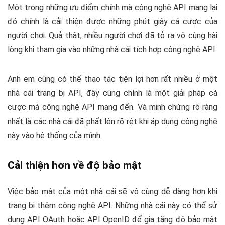
Một trong những ưu điểm chính mà công nghệ API mang lại
đó chính là cải thiện được những phút giây cá cược của
người chơi. Quả thật, nhiều người chơi đã tỏ ra vô cùng hài
lòng khi tham gia vào những nhà cái tích hợp công nghệ API.
Anh em cũng có thể thao tác tiện lợi hơn rất nhiều ở một
nhà cái trang bị API, đây cũng chính là một giải pháp cá
cược mà công nghệ API mang đến. Và minh chứng rõ ràng
nhất là các nhà cái đã phất lên rõ rệt khi áp dụng công nghệ
này vào hệ thống của mình.
Cải thiện hơn về độ bảo mật
Việc bảo mật của một nhà cái sẽ vô cùng dễ dàng hơn khi
trang bị thêm công nghệ API. Những nhà cái này có thể sử
dụng API OAuth hoặc API OpenID để gia tăng độ bảo mật