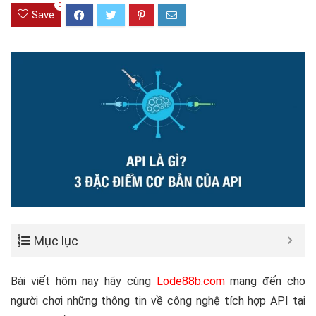
0
Save
Mục lục
Bài viết hôm nay hãy cùng
Lode88b.com
mang đến cho
người chơi những thông tin về công nghệ tích hợp API tại