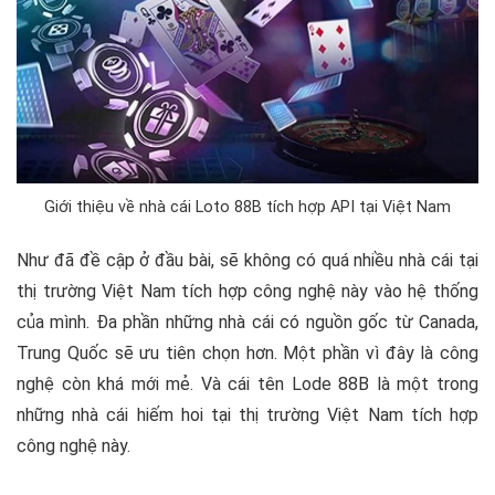
Giới thiệu về nhà cái Loto 88B tích hợp API tại Việt Nam
Như đã đề cập ở đầu bài, sẽ không có quá nhiều nhà cái tại
thị trường Việt Nam tích hợp công nghệ này vào hệ thống
của mình. Đa phần những nhà cái có nguồn gốc từ Canada,
Trung Quốc sẽ ưu tiên chọn hơn. Một phần vì đây là công
nghệ còn khá mới mẻ. Và cái tên Lode 88B là một trong
những nhà cái hiếm hoi tại thị trường Việt Nam tích hợp
công nghệ này.