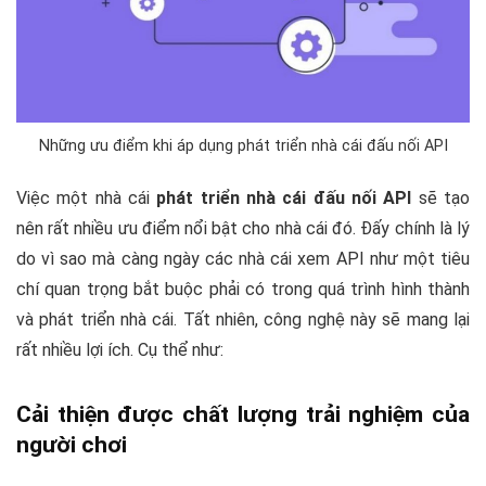
Những ưu điểm khi áp dụng phát triển nhà cái đấu nối API
Việc một nhà cái
phát triển nhà cái đấu nối API
sẽ tạo
nên rất nhiều ưu điểm nổi bật cho nhà cái đó. Đấy chính là lý
do vì sao mà càng ngày các nhà cái xem API như một tiêu
chí quan trọng bắt buộc phải có trong quá trình hình thành
và phát triển nhà cái. Tất nhiên, công nghệ này sẽ mang lại
rất nhiều lợi ích. Cụ thể như:
Cải thiện được chất lượng trải nghiệm của
người chơi