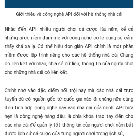
Giới thiệu về công nghệ API đối với hệ thống nhà cái
Nhắc đến API, nhiều người chơi cá cược lâu năm, kể cả
những ai có niềm đam mê với công nghệ có lẽ cũng sẽ cảm
thấy khá xa lạ. Có thể hiểu đơn giản API chính là một phần
mềm được lập trình riêng cho các hệ thống nhà cái. Chúng
có liên kết với nhau, chia sẻ dữ liệu, thông tin của người chơi
cho những nhà cái có liên kết.
Chính nhờ vào đặc điểm nổi trội này mà các nhà cái trực
tuyến dù có nguồn gốc từ quốc gia nào đi chăng nữa cũng
đều tích hợp công nghệ này vào nhà cái của mình. API hứa
hẹn là công nghệ hàng đầu, là chìa khóa trao tay đến cho
các nhà cái để quản lý tốt thông tin của người chơi, nắm bắt
được lịch sử cá cược của từng người chơi trong lịch sử,…