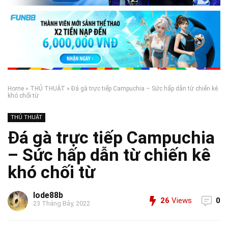
Home
»
THỦ THUẬT
»
Đá gà trực tiếp Campuchia – Sức hấp dẫn từ chiến kê
khó chối từ
THỦ THUẬT
Đá gà trực tiếp Campuchia
– Sức hấp dẫn từ chiến kê
khó chối từ
lode88b
26
Views
0
23 Tháng Bảy, 2022