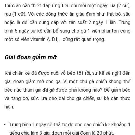
thức ăn cần thiết đáp ứng tiêu chí mỗi một ngày: lúa (2 cữ),
rau (1 cữ). Với các dòng thức ăn giàu đạm như thịt bò, sâu
hoặc là dế cần cung cấp với tần suất 2 ngày 1 lần. Trung
bình 5 ngày sư kê cần bổ sung cho gà 1 viên phariton cùng
một số viên vitamin A, B1,… cũng rất quan trọng.
Giai đoạn giảm mỡ
Khi chiên kê đã được nuôi vỗ béo tốt rồi, sư kế sẽ nghĩ đến
giai đoạn giảm mỡ cho gà. Vì một chú gà chiến không thể
béo núc tham gia
đá gà
được phải không nào? Để giảm béo
và tăng cơ, sức lựa dẻo dai cho gà chiến, sư kê cần thực
hiện:
Trung bình 1 ngày sẽ thả tự do cho các chiến kê khoảng 1
tiếng chia làm 3 giai đoạn mỗi giai đoạn là 20 phút.