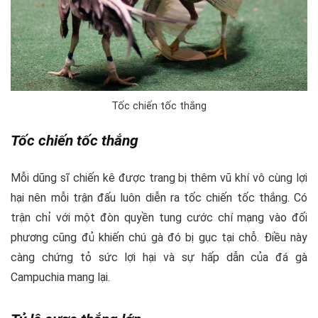
Tốc chiến tốc thắng
Tốc chiến tốc thắng
Mỗi dũng sĩ chiến kê được trang bị thêm vũ khí vô cùng lợi
hại nên mỗi trận đấu luôn diễn ra tốc chiến tốc thắng. Có
trận chỉ với một đòn quyền tung cước chí mạng vào đối
phương cũng đủ khiến chú gà đó bị gục tại chỗ. Điều này
càng chứng tỏ sức lợi hại và sự hấp dẫn của đá gà
Campuchia mang lại.