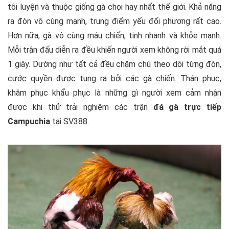
tôi luyện và thuộc giống gà chọi hay nhất thế giới. Khả năng
ra đòn vô cùng mạnh, trung điểm yếu đối phương rất cao.
Hơn nữa, gà vô cùng máu chiến, tinh nhanh và khỏe mạnh.
Mỗi trận đấu diễn ra đều khiến người xem không rời mắt quá
1 giây. Dường như tất cả đều chăm chú theo dõi từng đòn,
cước quyền được tung ra bởi các gà chiến. Thán phục,
khâm phục khẩu phục là những gì người xem cảm nhận
được khi thử trải nghiệm các trận
đá gà trực tiếp
Campuchia
tại SV388.