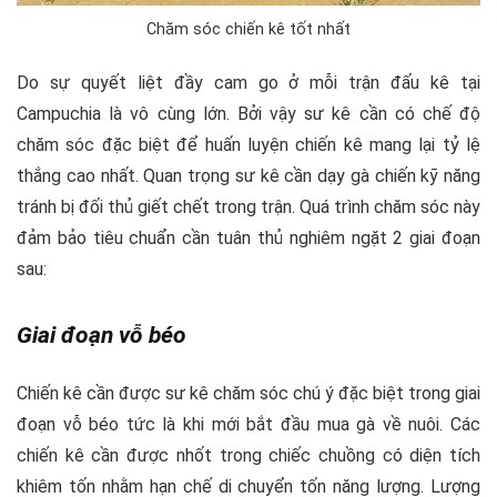
Chăm sóc chiến kê tốt nhất
Do sự quyết liệt đầy cam go ở mỗi trận đấu kê tại
Campuchia là vô cùng lớn. Bởi vậy sư kê cần có chế độ
chăm sóc đặc biệt để huấn luyện chiến kê mang lại tỷ lệ
thắng cao nhất. Quan trọng sư kê cần dạy gà chiến kỹ năng
tránh bị đối thủ giết chết trong trận. Quá trình chăm sóc này
đảm bảo tiêu chuẩn cần tuân thủ nghiêm ngặt 2 giai đoạn
sau:
Giai đoạn vỗ béo
Chiến kê cần được sư kê chăm sóc chú ý đặc biệt trong giai
đoạn vỗ béo tức là khi mới bắt đầu mua gà về nuôi. Các
chiến kê cần được nhốt trong chiếc chuồng có diện tích
khiêm tốn nhằm hạn chế di chuyển tốn năng lượng. Lượng