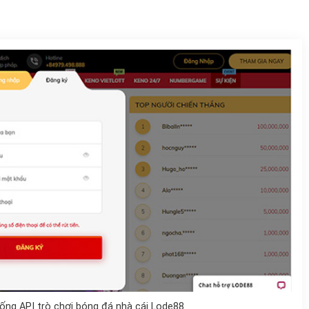
ống API trò chơi bóng đá nhà cái Lode88