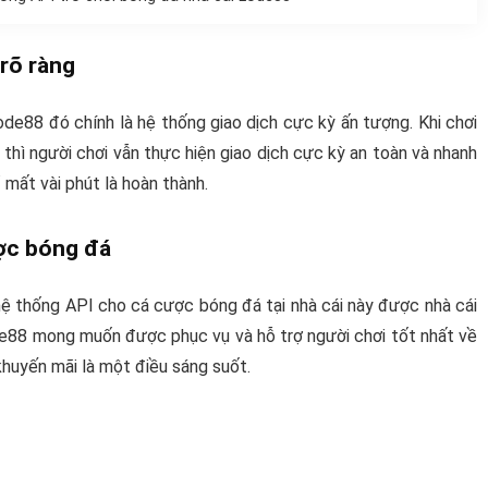
rõ ràng
e88 đó chính là hệ thống giao dịch cực kỳ ấn tượng. Khi chơi
thì người chơi vẫn thực hiện giao dịch cực kỳ an toàn và nhanh
 mất vài phút là hoàn thành.
ược bóng đá
ệ thống API cho cá cược bóng đá tại nhà cái này được nhà cái
ode88 mong muốn được phục vụ và hỗ trợ người chơi tốt nhất về
khuyến mãi là một điều sáng suốt.