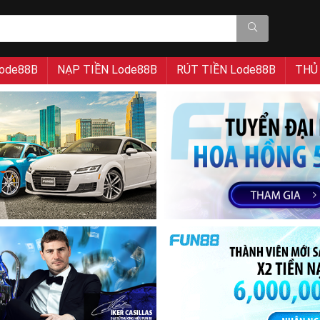
ode88B
NẠP TIỀN Lode88B
RÚT TIỀN Lode88B
THỦ