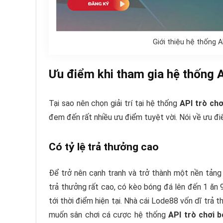
Giới thiệu hệ thống 
Ưu điểm khi tham gia hệ thống A
Tại sao nên chọn giải trí tại hệ thống
API trò ch
đem đến rất nhiều ưu điểm tuyệt vời. Nói về ưu đi
Có tỷ lệ trả thưởng cao
Để trở nên cạnh tranh và trở thành một nền tảng 
trả thưởng rất cao, có kèo bóng đá lên đến 1 ăn 
tới thời điểm hiện tại. Nhà cái Lode88 vốn dĩ trả 
muốn sân chơi cá cược hệ thống
API trò chơi 