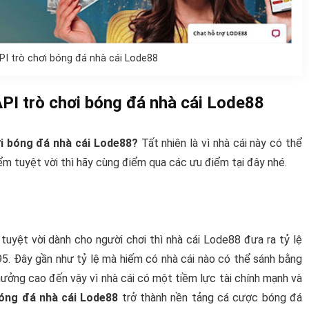
API trò chơi bóng đá nhà cái Lode88
PI trò chơi bóng đá nhà cái Lode88
ơi bóng đá nhà cái Lode88?
Tất nhiên là vì nhà cái này có thể
ểm tuyệt vời thì hãy cùng điểm qua các ưu điểm tại đây nhé.
tuyệt vời dành cho người chơi thì nhà cái Lode88 đưa ra tỷ lệ
95. Đây gần như tỷ lệ mà hiếm có nhà cái nào có thể sánh bằng
thưởng cao đến vậy vì nhà cái có một tiềm lực tài chính mạnh và
bóng đá nhà cái Lode88
trở thành nền tảng cá cược bóng đá