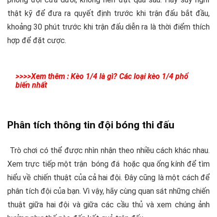
thật kỹ để đưa ra quyết định trước khi trận đấu bắt đầu,
khoảng 30 phút trước khi trận đấu diễn ra là thời điểm thích
hợp để đặt cược.
>>>>Xem thêm :
Kèo 1/4 là gì? Các loại kèo 1/4 phổ
biến nhất
Phân tích thông tin đội bóng thi đấu
Trò chơi có thể được nhìn nhận theo nhiều cách khác nhau.
Xem trực tiếp một trận bóng đá hoặc qua ống kính để tìm
hiểu về chiến thuật của cả hai đội. Đây cũng là một cách để
phân tích đội của bạn. Vì vậy, hãy cùng quan sát những chiến
thuật giữa hai đội và giữa các cầu thủ và xem chúng ảnh