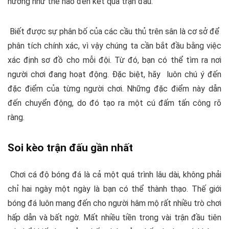
hưởng như thế nào đến kết quả trận đấu.
Biết được sự phân bố của các cầu thủ trên sân là cơ sở để
phân tích chính xác, vì vậy chúng ta cần bắt đầu bằng việc
xác định sơ đồ cho mỗi đội. Từ đó, bạn có thể tìm ra nơi
người chơi đang hoạt động. Đặc biệt, hãy luôn chú ý đến
đặc điểm của từng người chơi. Những đặc điểm này dẫn
đến chuyển động, do đó tạo ra một cú đấm tấn công rõ
ràng.
Soi kèo trận đấu gần nhất
Chơi cá độ bóng đá là cả một quá trình lâu dài, không phải
chỉ hai ngày một ngày là bạn có thể thành thạo. Thế giới
bóng đá luôn mang đến cho người hâm mộ rất nhiều trò chơi
hấp dẫn và bất ngờ. Mất nhiều tiền trong vài trận đầu tiên