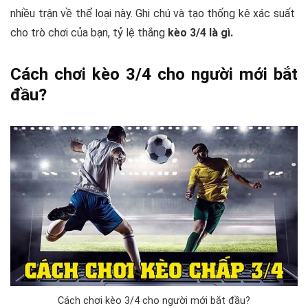
nhiều trận về thể loại này. Ghi chú và tạo thống kê xác suất
cho trò chơi của bạn, tỷ lệ thắng
kèo 3/4 là gì.
Cách chơi kèo 3/4 cho người mới bắt
đầu?
Cách chơi kèo 3/4 cho người mới bắt đầu?