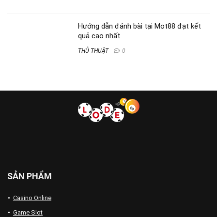
Hướng dẫn đánh bài tại Mot88 đạt kết
quả cao nhất
THỦ THUẬT
0
SẢN PHẨM
Casino Online
Game Slot