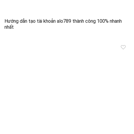
Hướng dẫn tạo tài khoản alo789 thành công 100% nhanh
nhất