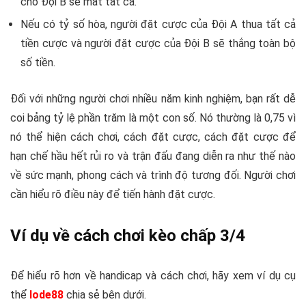
cho Đội B sẽ mất tất cả.
Nếu có tỷ số hòa, người đặt cược của Đội A thua tất cả
tiền cược và người đặt cược của Đội B sẽ thắng toàn bộ
số tiền.
Đối với những người chơi nhiều năm kinh nghiệm, bạn rất dễ
coi bảng tỷ lệ phần trăm là một con số. Nó thường là 0,75 vì
nó thể hiện cách chơi, cách đặt cược, cách đặt cược để
hạn chế hầu hết rủi ro và trận đấu đang diễn ra như thế nào
về sức mạnh, phong cách và trình độ tương đối. Người chơi
cần hiểu rõ điều này để tiến hành đặt cược.
Ví dụ về cách chơi kèo chấp 3/4
Để hiểu rõ hơn về handicap và cách chơi, hãy xem ví dụ cụ
thể
lode88
chia sẻ bên dưới.