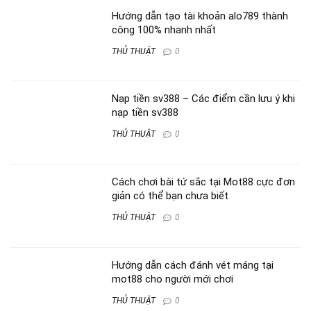
Hướng dẫn tạo tài khoản alo789 thành
công 100% nhanh nhất
THỦ THUẬT
0
Nạp tiền sv388 – Các điểm cần lưu ý khi
nạp tiền sv388
THỦ THUẬT
0
Cách chơi bài tứ sắc tại Mot88 cực đơn
giản có thể bạn chưa biết
THỦ THUẬT
0
Hướng dẫn cách đánh vét máng tại
mot88 cho người mới chơi
THỦ THUẬT
0