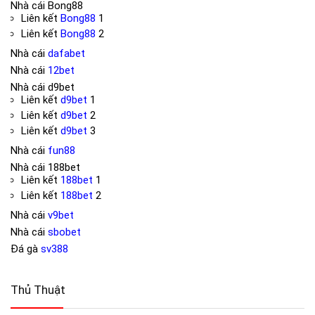
Nhà cái
Bong88
Liên kết
Bong88
1
Liên kết
Bong88
2
Nhà cái
dafabet
Nhà cái
12bet
Nhà cái
d9bet
Liên kết
d9bet
1
Liên kết
d9bet
2
Liên kết
d9bet
3
Nhà cái
fun88
Nhà cái
188bet
Liên kết
188bet
1
Liên kết
188bet
2
Nhà cái
v9bet
Nhà cái
sbobet
Đá gà
sv388
Thủ Thuật