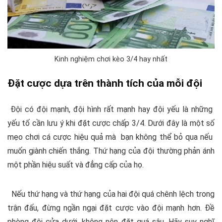
Kinh nghiệm chơi kèo 3/4 hay nhất
Đặt cược dựa trên thành tích của mỗi đội
Đội có đội mạnh, đội hình rất mạnh hay đội yếu là những
yếu tố cần lưu ý khi đặt cược chấp 3/4. Dưới đây là một số
mẹo chơi cá cược hiệu quả mà bạn không thể bỏ qua nếu
muốn giành chiến thắng. Thứ hạng của đội thường phản ánh
một phần hiệu suất và đẳng cấp của họ.
Nếu thứ hạng và thứ hạng của hai đội quá chênh lệch trong
trận đấu, đừng ngần ngại đặt cược vào đội mạnh hơn. Đề
phòng đội cửa dưới, không nên đặt quá sâu. Hãy suy nghĩ