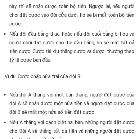
này thì sẽ nhận được toàn bộ tiền. Ngược lại, nếu người
chơi đặt cược vào đội cửa dưới, họ sẽ bị mất toàn bộ tiền
cược.
Nếu đội đầu bảng thua, hoặc nếu đội cuối bảng bị hòa và
người chơi đặt cược cho đội đầu bảng, họ sẽ mất tất cả
tiền cược. Cược tài xỉu thắng cược và được thưởng theo
tỷ lệ cược ban đầu.
Ví dụ: Cược chấp nửa trái của đội B:
Nếu đội A thắng với một bàn thắng, người đặt cược của
đội A sẽ nhận được một nửa tiền và người đặt cược của
đội B sẽ mất một nửa số tiền đặt cược.
Nếu A thắng với cách biệt hai bàn, những người đặt cược
cho Đội A sẽ thắng tất cả tiền và những người đặt cược