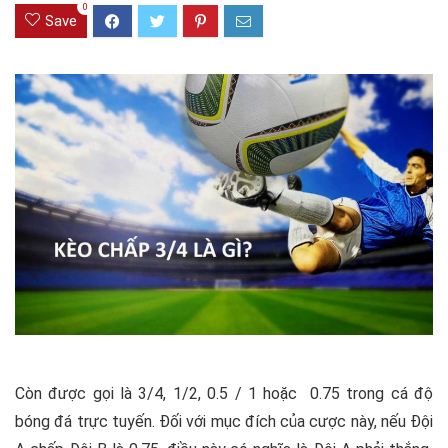
0
Save
Còn được gọi là 3/4, 1/2, 0.5 / 1 hoặc 0.75 trong cá độ
bóng đá trực tuyến. Đối với mục đích của cược này, nếu Đội