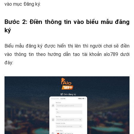
vào mục Đăng ký.
Bước 2: Điền thông tin vào biểu mẫu đăng
ký
Biểu mẫu đăng ký được hiển thị lên thì người chơi sẽ điền
vào thông tin theo hướng dẫn tạo tài khoản alo789 dưới
đây: