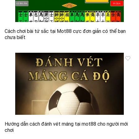
Cách chơi bài tứ sắc tại Mot88 cực đơn giản có thể bạn
chưa biết
Hướng dẫn cách đánh vét máng tại mot88 cho người mới
chơi