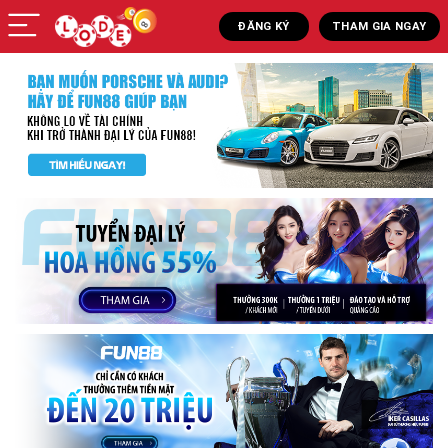
ĐĂNG KÝ
THAM GIA NGAY