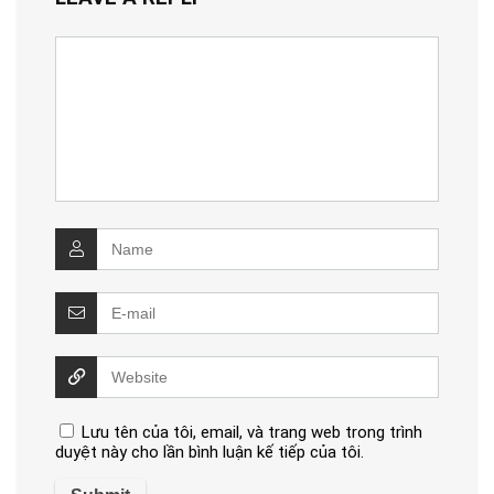
Lưu tên của tôi, email, và trang web trong trình
duyệt này cho lần bình luận kế tiếp của tôi.