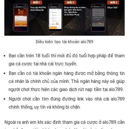
Điều kiện tạo tài khoản alo789
Bạn cần trên 18 tuổi thì mới đủ độ tuổi hợp pháp để tham
gia cá cược tại nhà cái trực tuyến.
Bạn cần có tài khoản ngân hàng được mở bằng thông tin
cá nhân là chính chủ của mình. Thẻ ngân hàng này sẽ giúp
người chơi thực hiện các giao dịch rút nạp tiền tại alo789.
Người chơi cần tìm đúng đường link vào nhà cái alo789
chính thống, uy tín và không bị chặn.
Ngoài ra anh em khi xác định tham gia cá cược ở alo789 cần