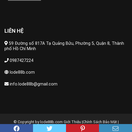
LIÊN HỆ
59 Đường số 817A Tạ Quảng Bửu, Phường 5, Quận 8, Thành
phố Hồ Chí Minh
0987427224
lode88b.com
info.lode88b@gmail.com
© Copyright by lode88b.com
Giới Thiệu
|
Chính Sách Bảo Mật
|
Liên Hệ