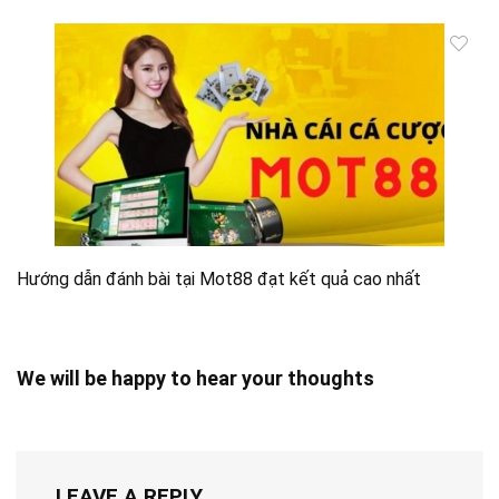
Hướng dẫn đánh bài tại Mot88 đạt kết quả cao nhất
We will be happy to hear your thoughts
LEAVE A REPLY