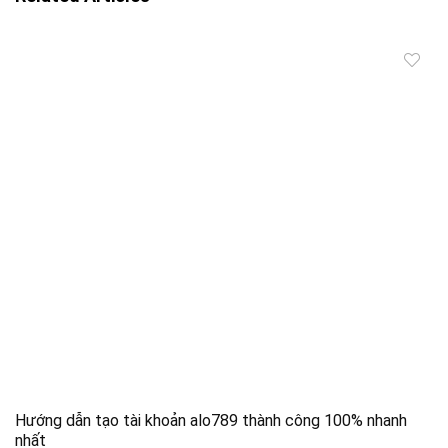
Hướng dẫn tạo tài khoản alo789 thành công 100% nhanh
nhất