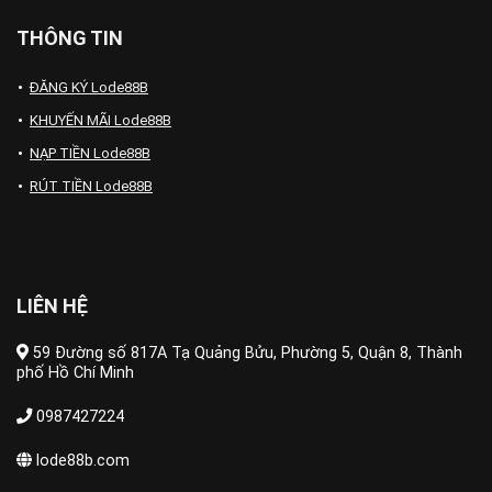
THÔNG TIN
ĐĂNG KÝ Lode88B
KHUYẾN MÃI Lode88B
NẠP TIỀN Lode88B
RÚT TIỀN Lode88B
LIÊN HỆ
59 Đường số 817A Tạ Quảng Bửu, Phường 5, Quận 8, Thành
phố Hồ Chí Minh
0987427224
lode88b.com