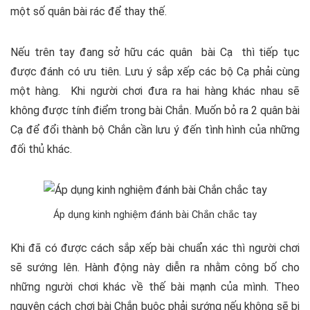
một số quân bài rác để thay thế.
Nếu trên tay đang sở hữu các quân bài Cạ thì tiếp tục
được đánh có ưu tiên. Lưu ý sắp xếp các bộ Cạ phải cùng
một hàng. Khi người chơi đưa ra hai hàng khác nhau sẽ
không được tính điểm trong bài Chắn. Muốn bỏ ra 2 quân bài
Cạ để đổi thành bộ Chắn cần lưu ý đến tình hình của những
đối thủ khác.
Áp dụng kinh nghiệm đánh bài Chắn chắc tay
Khi đã có được cách sắp xếp bài chuẩn xác thì người chơi
sẽ sướng lên. Hành động này diễn ra nhằm công bố cho
những người chơi khác về thế bài mạnh của mình. Theo
nguyên cách chơi bài Chắn buộc phải sướng nếu không sẽ bị