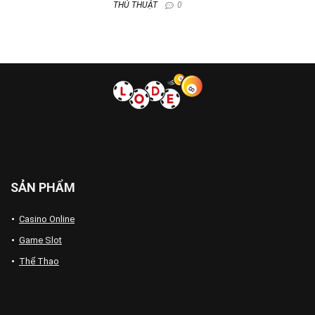
THỦ THUẬT
0
SẢN PHẨM
Casino Online
Game Slot
Thể Thao