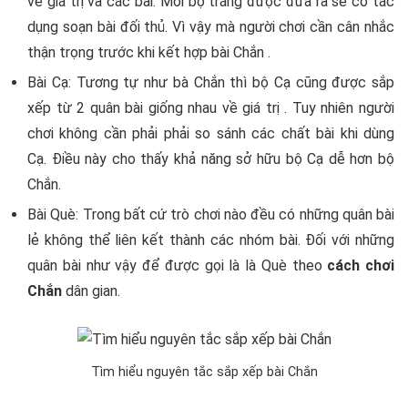
về giá trị và các bài. Mỗi bộ trắng được đưa ra sẽ có tác
dụng soạn bài đối thủ. Vì vậy mà người chơi cần cân nhắc
thận trọng trước khi kết hợp bài Chắn .
Bài Cạ: Tương tự như bà Chắn thì bộ Cạ cũng được sắp
xếp từ 2 quân bài giống nhau về giá trị . Tuy nhiên người
chơi không cần phải phải so sánh các chất bài khi dùng
Cạ. Điều này cho thấy khả năng sở hữu bộ Cạ dễ hơn bộ
Chắn.
Bài Què: Trong bất cứ trò chơi nào đều có những quân bài
lẻ không thể liên kết thành các nhóm bài. Đối với những
quân bài như vậy để được gọi là là Què theo
cách chơi
Chắn
dân gian.
Tìm hiểu nguyên tắc sắp xếp bài Chắn