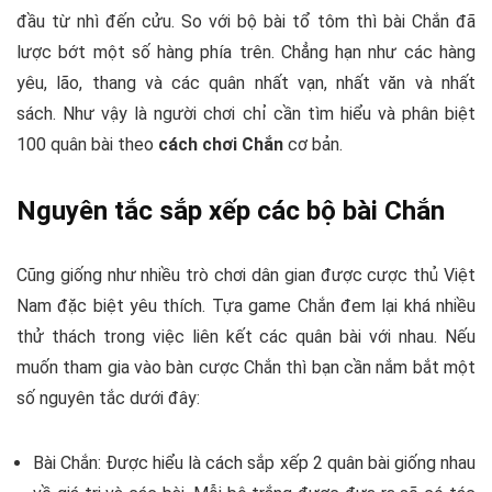
đầu từ nhì đến cửu. So với bộ bài tổ tôm thì bài Chắn đã
lược bớt một số hàng phía trên. Chẳng hạn như các hàng
yêu, lão, thang và các quân nhất vạn, nhất văn và nhất
sách. Như vậy là người chơi chỉ cần tìm hiểu và phân biệt
100 quân bài theo
cách chơi Chắn
cơ bản.
Nguyên tắc sắp xếp các bộ bài Chắn
Cũng giống như nhiều trò chơi dân gian được cược thủ Việt
Nam đặc biệt yêu thích. Tựa game Chắn đem lại khá nhiều
thử thách trong việc liên kết các quân bài với nhau. Nếu
muốn tham gia vào bàn cược Chắn thì bạn cần nắm bắt một
số nguyên tắc dưới đây:
Bài Chắn: Được hiểu là cách sắp xếp 2 quân bài giống nhau