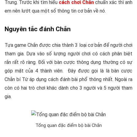
Trung. Trước khi tìm hiểu
cách chơi Chắn
chuẩn xác thì anh
em nên lướt qua một số thông tin cơ bản về nó.
Nguyên tắc đánh Chắn
Tựa game Chắn được chia thành 3 loại cơ bản để người chơi
tham gia. Dựa vào số lượng người chơi có cách phân biệt
rắn rất rõ ràng. Đối với bàn cược thông dụng thường có sự
góp mặt của 4 thành viên. Đây được gọi là là bàn cược
Chắn bí Tứ áp dụng cách đánh bài phổ thông nhất. Ngoài ra
còn có hai trò chơi khác dành cho 3 người và 5 người tham
gia.
Tổng quan đặc điểm bộ bài Chắn