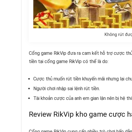
Không rút đượ
Cổng game RikVip đưa ra cam kết hỗ trợ cược thủ r
tiền tại cổng game RikVip có thể là do:
Cược thủ muốn rút tiền khuyến mãi nhưng lại ch
Người chơi nhập sai lệnh rút tiền.
Tài khoản cược của anh em gian lận nên bị hệ th
Review RikVip kho game cược hấ
Cổng game RikVip cung cấp nhiều trò chơi hấp dẫ