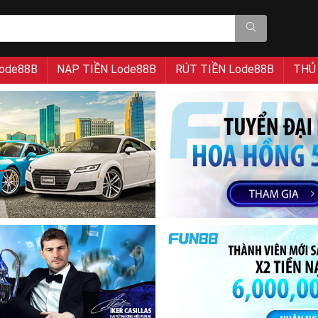
ode88B
NẠP TIỀN Lode88B
RÚT TIỀN Lode88B
THỦ