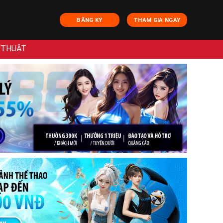
ĐĂNG KÝ
THAM GIA NGAY
 THUẬT