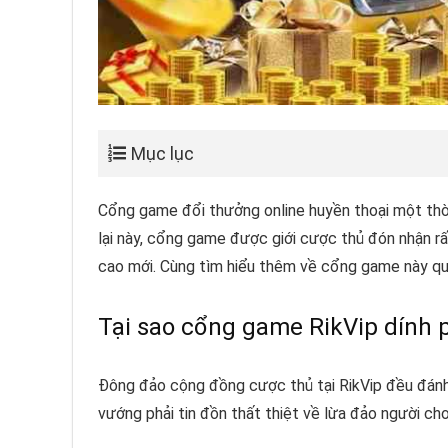
Mục lục
Cổng game đổi thưởng online huyền thoại một thời 
lại này, cổng game được giới cược thủ đón nhận rất
cao mới. Cùng tìm hiểu thêm về cổng game này q
Tại sao cổng game RikVip dính 
Đông đảo cộng đồng cược thủ tại RikVip đều đánh g
vướng phải tin đồn thất thiệt về lừa đảo người chơ