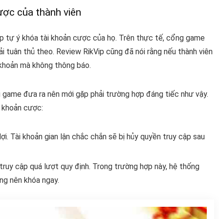
ược của thành viên
p tự ý khóa tài khoản cược của họ. Trên thực tế, cổng game
ải tuân thủ theo.
Review RikVip
cũng đã nói rằng nếu thành viên
ài khoản mà không thông báo.
 game đưa ra nên mới gặp phải trường hợp đáng tiếc như vậy.
ài khoản cược:
lợi. Tài khoản gian lận chắc chắn sẽ bị hủy quyền truy cập sau
truy cập quá lượt quy định. Trong trường hợp này, hệ thống
ông nên khóa ngay.