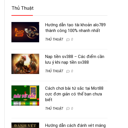
Thủ Thuật
Hướng dẫn tạo tài khoản alo789
thành công 100% nhanh nhất
THỦ THUẬT
0
Nạp tiền sv388 – Các điểm cần
lưu ý khi nạp tiền sv388
THỦ THUẬT
0
Cách chơi bài tứ sắc tại Mot88
cực đơn giản có thể bạn chưa
biết
THỦ THUẬT
0
Hướng dẫn cách đánh vét máng