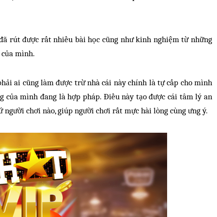
i đã rút được rất nhiều bài học cũng như kinh nghiệm từ những
í của mình.
hải ai cũng làm được trừ nhà cái này chính là tự cấp cho mình
 của mình đang là hợp pháp. Điều này tạo được cái tâm lý an
 người chơi nào, giúp người chơi rất mực hài lòng cùng ưng ý.