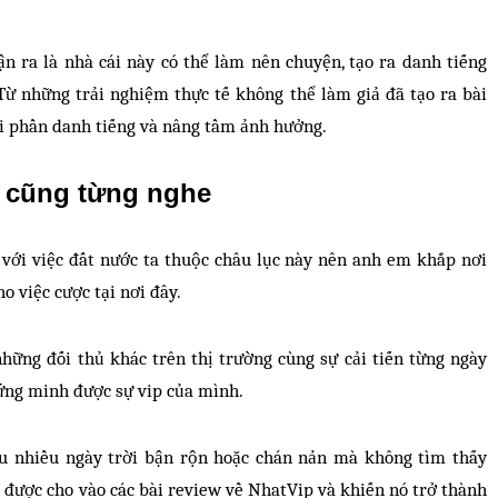
n ra là nhà cái này có thể làm nên chuyện, tạo ra danh tiếng
 Từ những trải nghiệm thực tế không thể làm giả đã tạo ra bài
ội phần danh tiếng và nâng tầm ảnh hưởng.
i cũng từng nghe
 với việc đất nước ta thuộc châu lục này nên anh em khắp nơi
 việc cược tại nơi đây.
ững đối thủ khác trên thị trường cùng sự cải tiến từng ngày
ứng minh được sự vip của mình.
au nhiều ngày trời bận rộn hoặc chán nản mà không tìm thấy
n được cho vào các bài review về NhatVip và khiến nó trở thành