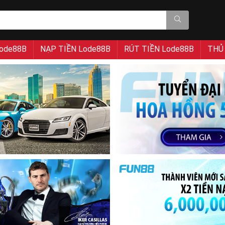
ode88B
NẠP TIỀN Lode88B
RÚT TIỀN Lode88B
THỦ