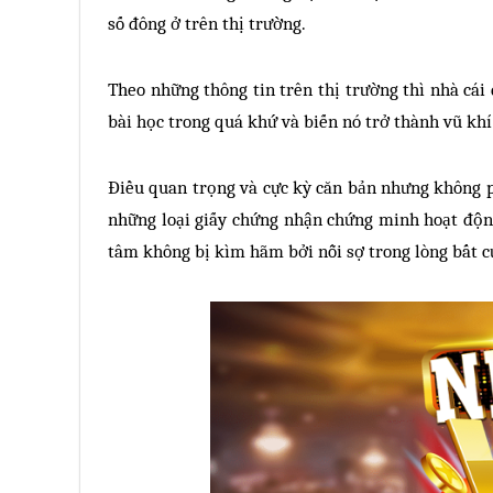
số đông ở trên thị trường.
Theo những thông tin trên thị trường thì nhà cá
bài học trong quá khứ và biến nó trở thành vũ kh
Điều quan trọng và cực kỳ căn bản nhưng không p
những loại giấy chứng nhận chứng minh hoạt động
tâm không bị kìm hãm bởi nỗi sợ trong lòng bất cứ