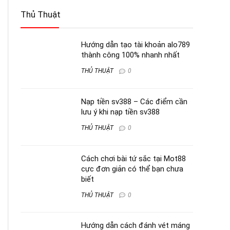
Thủ Thuật
Hướng dẫn tạo tài khoản alo789
thành công 100% nhanh nhất
THỦ THUẬT
0
Nạp tiền sv388 – Các điểm cần
lưu ý khi nạp tiền sv388
THỦ THUẬT
0
Cách chơi bài tứ sắc tại Mot88
cực đơn giản có thể bạn chưa
biết
THỦ THUẬT
0
Hướng dẫn cách đánh vét máng