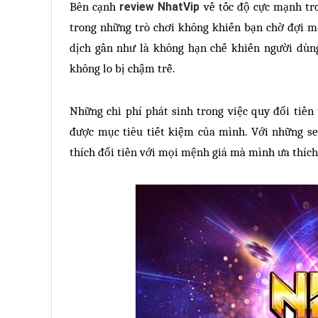
Bên cạnh
về tốc độ cực mạnh tro
review NhatVip
trong những trò chơi không khiến bạn chờ đợi mệ
dịch gần như là không hạn chế khiến người dùng
không lo bị chậm trễ.
Những chi phí phát sinh trong việc quy đổi tiền 
được mục tiêu tiết kiệm của mình. Với những se
thích đổi tiền với mọi mệnh giá mà mình ưa thích