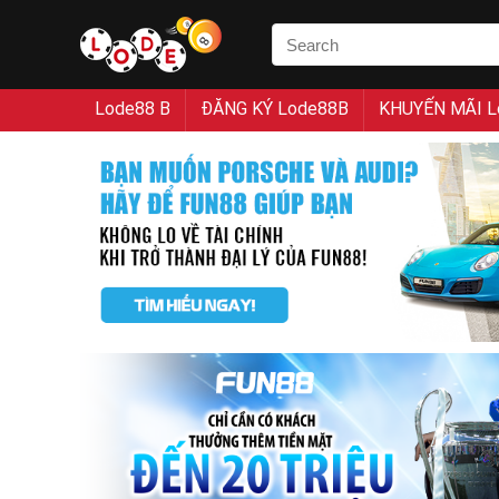
Lode88 B
ĐĂNG KÝ Lode88B
KHUYẾN MÃI L