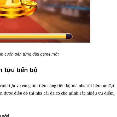
nh cuốn trên từng đầu game một
 tựu tiến bộ
nh tựu vô cùng tân tiến cùng tiến bộ mà nhà cái liên tục đạt
m được điều đó thì nhà cái đã có cho mình rất nhiều ưu điểm,
gười