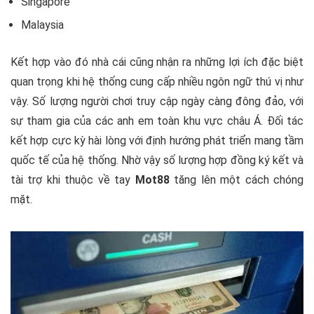
Singapore
Malaysia
Kết hợp vào đó nhà cái cũng nhận ra những lợi ích đặc biệt
quan trọng khi hệ thống cung cấp nhiều ngôn ngữ thú vị như
vậy. Số lượng người chơi truy cập ngày càng đông đảo, với
sự tham gia của các anh em toàn khu vực châu Á. Đối tác
kết hợp cực kỳ hài lòng với định hướng phát triển mang tầm
quốc tế của hệ thống. Nhờ vậy số lượng hợp đồng ký kết và
tài trợ khi thuộc về tay
Mot88
tăng lên một cách chóng
mặt.