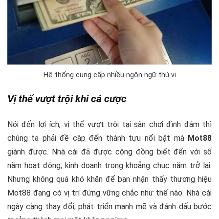
Hệ thống cung cấp nhiều ngôn ngữ thú vị
Vị thế vượt trội khi cá cược
Nói đến lợi ích, vị thế vượt trội tại sân chơi đình đám thì
chúng ta phải đề cập đến thành tựu nổi bật mà
Mot88
giành được. Nhà cái đã được cộng đồng biết đến với số
năm hoạt động, kinh doanh trong khoảng chục năm trở lại.
Nhưng không quá khó khăn để bạn nhận thấy thương hiệu
Mot88 đang có vị trí đứng vững chắc như thế nào. Nhà cái
ngày càng thay đổi, phát triển mạnh mẽ và đánh dấu bước