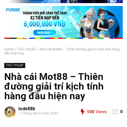
Home
»
THỦ THUẬT
»
Nhà cái Mot88 – Thiên đường giải trí kịch tính hàng
đầu hiện nay
THỦ THUẬT
Nhà cái Mot88 – Thiên
đường giải trí kịch tính
hàng đầu hiện nay
lode88b
100
Views
0
7 Tháng Mười Một, 2022