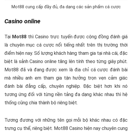
Mot88 cung cấp đầy đủ, đa dạng các sản phẩm cá cược
Casino online
Tại
Mot88
thì Casino trực tuyến được cộng đồng đánh giá
là chuyên mục cá cược nổi tiếng nhất trên thị trường thời
điểm hiện nay. Số lượng khách hàng tham gia tại nhà cái, đặc
biệt là sảnh Casino online tăng lên tính theo từng giây phút.
Mot88 đã và đang được xem là địa chỉ cá cược đánh bài
mà nhiều anh em tham gia tận hưởng trọn vẹn cảm giác
đánh bài đẳng cấp, chuyên nghiệp. Đặc biệt hơn khi nó
tương ứng đối với từng nền tảng đa dạng khác nhau thì hệ
thống cũng chia thành bộ riêng biệt.
Tương đương với những tên gọi mỗi bộ khác nhau có đặc
trưng cụ thể, riêng biệt. Mot88 Casino hiện nay chuyên cung