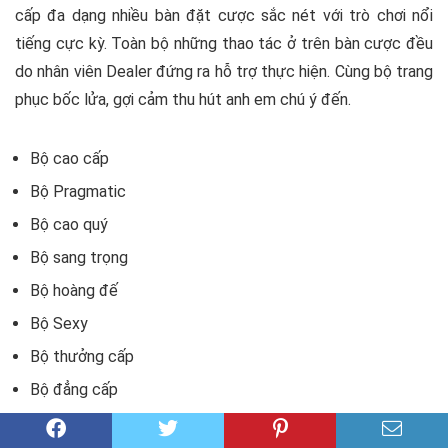
cấp đa dạng nhiều bàn đặt cược sắc nét với trò chơi nổi
tiếng cực kỳ. Toàn bộ những thao tác ở trên bàn cược đều
do nhân viên Dealer đứng ra hỗ trợ thực hiện. Cùng bộ trang
phục bốc lửa, gợi cảm thu hút anh em chú ý đến.
Bộ cao cấp
Bộ Pragmatic
Bộ cao quý
Bộ sang trọng
Bộ hoàng đế
Bộ Sexy
Bộ thưởng cấp
Bộ đẳng cấp
Bộ hoàng gia