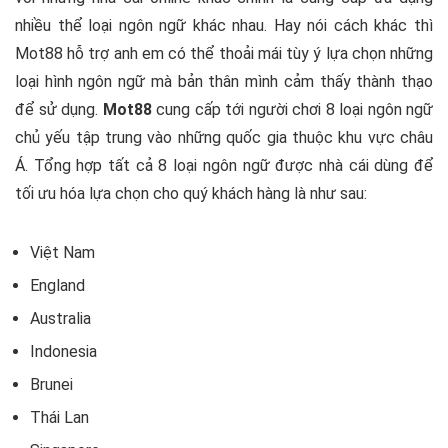
nhiều thể loại ngôn ngữ khác nhau. Hay nói cách khác thì
Mot88 hỗ trợ anh em có thể thoải mái tùy ý lựa chọn những
loại hình ngôn ngữ mà bản thân mình cảm thấy thành thạo
để sử dụng.
Mot88
cung cấp tới người chơi 8 loại ngôn ngữ
chủ yếu tập trung vào những quốc gia thuộc khu vực châu
Á. Tổng hợp tất cả 8 loại ngôn ngữ được nhà cái dùng để
tối ưu hóa lựa chọn cho quý khách hàng là như sau:
Việt Nam
England
Australia
Indonesia
Brunei
Thái Lan