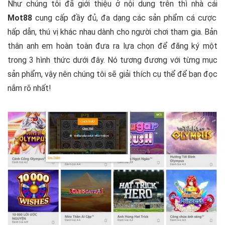
Như chúng tôi đã giới thiệu ở nội dung trên thì nhà cái
Mot88
cung cấp đầy đủ, đa dạng các sản phẩm cá cược
hấp dẫn, thú vị khác nhau dành cho người chơi tham gia. Bản
thân anh em hoàn toàn đưa ra lựa chọn để đăng ký một
trong 3 hình thức dưới đây. Nó tương đương với từng mục
sản phẩm, vậy nên chúng tôi sẽ giải thích cụ thể để bạn đọc
nắm rõ nhất!