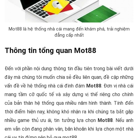
Mot88 là hệ thống nhà cái mang đến khám phá, trải nghiệm
đẳng cấp nhất
Thông tin tổng quan Mot88
Đến với phần nội dung thông tin đầu tiên trong bài viết dưới
đây mà chúng tôi muốn chia sẻ đều liên quan, đề cập những
vấn đề về hệ thống nhà cái đình đám
Mot88
. Đơn vị nhà cái
mang tầm cỡ quốc tế và xây dựng vị thế riêng cho chính
của bản thân hệ thống qua nhiều năm hình thành. Tính đến
thời điểm hiện nay, không khó nhận ra khi chúng ta bắt gặp
nhiều game thủ ưu ái, tin tưởng lựa chọn
Mot88
. Nếu anh
em vẫn còn đang phân vân, băn khoăn khi lựa chọn một nhà
cái uy tín đừng nên bỏ qua mot88.