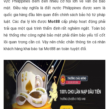
vực Philippines đem đến nhiều cơ hội lớn về vấn đề bảo
mật. Điều này nghĩa là đất nước Philippines được xem là
quốc gia hàng đầu liên quan đến chính sách bảo hộ từ pháp
luật. Các đại lý khi được
Mot88
cấp phép hoạt động phải
trải qua một quá trình thẩm định rất nghiêm ngặt. Toàn bộ
hệ thống như công nghệ bảo mật phải đảm bảo yếu tố cốt
lõi quan trọng cần có. Vậy nên chắc chắn thông tin cá nhân
khách hàng khai báo tại Mot88 an toàn tuyệt đối.