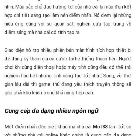
nhìn. Màu sắc chủ đạo hướng tới của nhà cái là màu đen kết
hợp chi tiết sáng tạo làm nên điểm nhấn. Nó đem lại những
hiệu ứng cùng với sự quan sát, nghiên cứu tập trung về
điểm sáng mà nhà cái cố tình tạo ra.
Giao diện hỗ trợ nhiều phiên bản màn hình tích hợp thiết bị
để đăng ký tham gia cá cược tại hệ thống thuận tiện. Người
chơi khi dùng điện thoại hoặc máy tính cũng đều có thể trải
nghiệm hầu hết những tính năng tạo tốt nhất. Song, về thời
gian lâu dài thì game thủ đang yêu thích truyền thống sẽ
gặp phải khó khăn trong khả năng tiếp cận.
Cung cấp đa dạng nhiều ngôn ngữ
Một điểm nhấn đặc biệt khác mà nhà cái
Mot88
làm tốt so
với những nhà cái online khác chính là cung cấp đa dạng