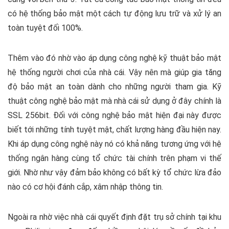
có hệ thống bảo mật một cách tự động lưu trữ và xử lý an
toàn tuyệt đối 100%.
Thêm vào đó nhờ vào áp dụng công nghệ kỹ thuật bảo mật
hệ thống người chơi của nhà cái. Vậy nên mà giúp gia tăng
độ bảo mật an toàn dành cho những người tham gia. Kỹ
thuật công nghệ bảo mật mà nhà cái sử dụng ở đây chính là
SSL 256bit. Đối với công nghệ bảo mật hiện đại này được
biết tới những tính tuyệt mật, chất lượng hàng đầu hiện nay.
Khi áp dụng công nghệ này nó có khả năng tương ứng với hệ
thống ngân hàng cùng tổ chức tài chính trên phạm vi thế
giới. Nhờ như vậy đảm bảo không có bất kỳ tổ chức lừa đảo
nào có cơ hội đánh cắp, xâm nhập thông tin.
Ngoài ra nhờ việc nhà cái quyết định đặt trụ sở chính tại khu