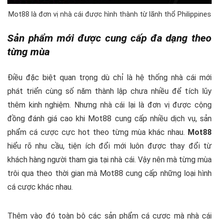
Mot88 là đơn vị nhà cái được hình thành từ lãnh thổ Philippines
Sản phẩm mới được cung cấp đa dạng theo
từng mùa
Điều đặc biệt quan trọng dù chỉ là hệ thống nhà cái mới
phát triển cùng số năm thành lập chưa nhiều để tích lũy
thêm kinh nghiệm. Nhưng nhà cái lại là đơn vị được cộng
đồng đánh giá cao khi Mot88 cung cấp nhiều dịch vụ, sản
phẩm cá cược cực hot theo từng mùa khác nhau.
Mot88
hiểu rõ nhu cầu, tiện ích đổi mới luôn được thay đổi từ
khách hàng người tham gia tại nhà cái. Vậy nên mà từng mùa
trôi qua theo thời gian mà Mot88 cung cấp những loại hình
cá cược khác nhau.
Thêm vào đó toàn bộ các sản phẩm cá cược mà nhà cái