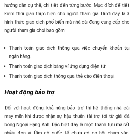
hướng dẫn cụ thể, chi tiết đến từng bước. Mục đích để tiết
kiệm thời gian thực hiện cho người tham gia. Dưới đây là 3
hình thức giao dịch phổ biến mà nhà cái đang cung cấp cho
người tham gia chơi bao gồm:
Thanh toán giao dịch thông qua việc chuyển khoản tại
ngân hàng.
Thanh toán giao dịch bằng ví ứng dụng điện tử.
Thanh toán giao dịch thông qua thẻ cào điện thoại.
Hoạt động bảo trợ
Đối với hoạt động, khả năng bảo trợ thì hệ thống nhà cái
may mắn khi được nhận sự hậu thuẫn tài trợ tới từ giải đá
bóng Ngoại Hạng Anh. Đặc biệt đây là một thành tựu mà rất
nhiều đơn vị tầm cỡ quốc tế chưa có cơ hội chạm vào.