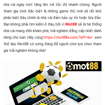
nhà cái ngày một tăng lên với tốc độ nhanh chóng. Người
tham gia chơi đặc biệt là những game thủ mới sẽ rất khó
phân biệt đâu chính là nhà cái đảm bảo uy tín hoặc lừa đảo.
Bạn không phải tìm kiếm ở đâu, bởi vì
Mot88
sẽ là hệ thống
nhà cái mang đến khám phá, trải nghiệm đẳng cấp nhất dành
riêng cho bạn. Hãy cùng
https://mot88a.com/?aff=kiv
xem
thử liệu Mot88 có xứng đáng để người chơi lựa chọn tham
gia trải nghiệm không nhé!